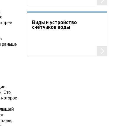
ь
то
ыстрее
Виды и устройство
счётчиков воды
в
и раньше
щие
. Это
 которое
вляющей
ют
нтаже,
т