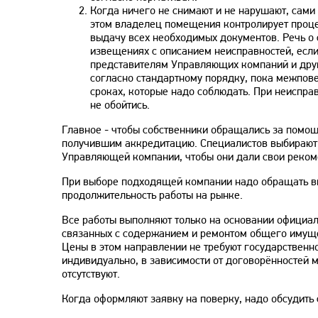
Когда ничего не снимают и не нарушают, сами 
этом владелец помещения контролирует процес
выдачу всех необходимых документов. Речь о 
извещениях с описанием неисправностей, есл
представителям Управляющих компаний и друг
согласно стандартному порядку, пока межпове
сроках, которые надо соблюдать. При неиспра
не обойтись.
Главное - чтобы собственники обращались за помо
получившим аккредитацию. Специалистов выбирают 
Управляющей компании, чтобы они дали свои реком
При выборе подходящей компании надо обращать вни
продолжительность работы на рынке.
Все работы выполняют только на основании официаль
связанных с содержанием и ремонтом общего имуще
Цены в этом направлении не требуют государственн
индивидуально, в зависимости от договорённостей 
отсутствуют.
Когда оформляют заявку на поверку, надо обсудить