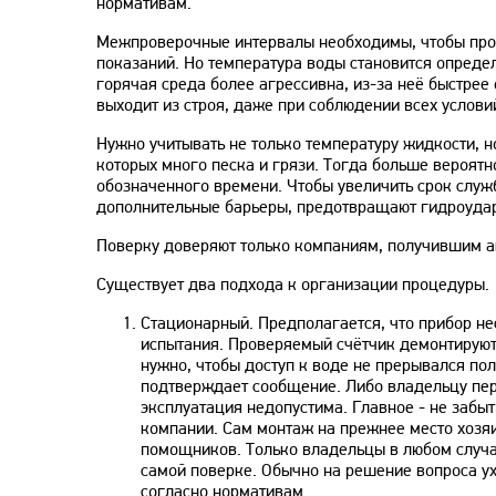
нормативам.
Межпроверочные интервалы необходимы, чтобы прощ
показаний. Но температура воды становится опреде
горячая среда более агрессивна, из-за неё быстре
выходит из строя, даже при соблюдении всех услови
Нужно учитывать не только температуру жидкости, н
которых много песка и грязи. Тогда больше вероятн
обозначенного времени. Чтобы увеличить срок служ
дополнительные барьеры, предотвращают гидроудар
Поверку доверяют только компаниям, получившим а
Существует два подхода к организации процедуры.
Стационарный. Предполагается, что прибор не
испытания. Проверяемый счётчик демонтируют,
нужно, чтобы доступ к воде не прерывался по
подтверждает сообщение. Либо владельцу пер
эксплуатация недопустима. Главное - не заб
компании. Сам монтаж на прежнее место хозяи
помощников. Только владельцы в любом случае
самой поверке. Обычно на решение вопроса ухо
согласно нормативам.