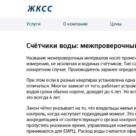
Услуги
О компании
Цены
Счётчики воды: межпроверочный
Название межпроверочных интервалов носят промеж
измерения, не исключая и водяных счётчиков. Тип с
конкретном случае. Производитель заранее определ
При этом если в разных квартирах установлена одна
отличаться. Многое зависит от того, работает устрой
водой сроки обычно короче, доходят до 4 лет. Но вс
это всегда 6 лет.
Закон чётко указывает на то, что владельцы жилья 
контроль, когда наступает подходящий момент. Это 
аккредитацией от соответствующего органа контроля
пропустить указанное время, управляющая компания
принимаются для ЕИРЦ. Расход воды считается офиц