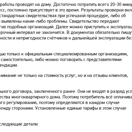
работы проводят на дому. Достаточно потратить всего 20-30 мину
с, постоянно присутствует в это время. Результаты проверки вк
стандартных свидетельствах при успешной процедуре, либо об
и выявлены какие-либо проблемы. Свидетельство передают
их подобных организаций. Далее можно приступить к эксплуата
рочный интервал не закончится. В документах обязательно пишу
вности и непригодности счётчиков к дальнейшей эксплуатации бе
щью только к официальным специализированным организациям,
самостоятельно, либо можно поговорить с представителями
ендации.
мание не только на стоимость услуг, но и на отзывы клиентов,
ного договора, заключенного ранее. Они не входят в разряд усл
ства многоквартирного дома. Поэтому потребитель всё оплачива
ого регулирования, поэтому определяются в каждом случае
между сторонами. Установленные единые тарифы в этом случае
 следующие детали: