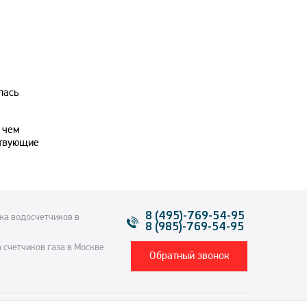
лась
 чем
ствующие
8 (495)-769-54-95
ка водосчетчиков в
8 (985)-769-54-95
 счетчиков газа в Москве
Обратный звонок