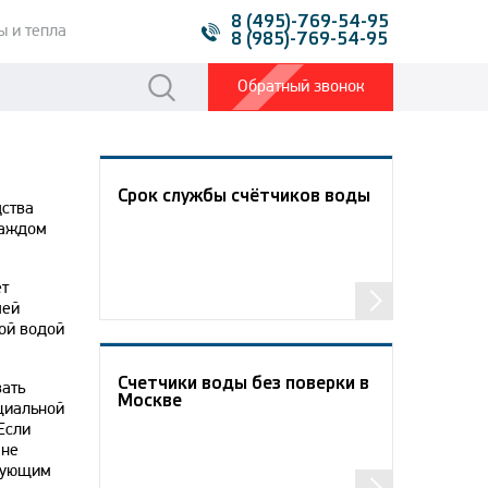
8 (495)-769-54-95
ы и тeпла
8 (985)-769-54-95
Обратный звонок
Срок службы счётчиков воды
дства
каждом
ет
чей
ной водой
Счетчики воды без поверки в
вать
Москве
ициальной
Если
 не
твующим