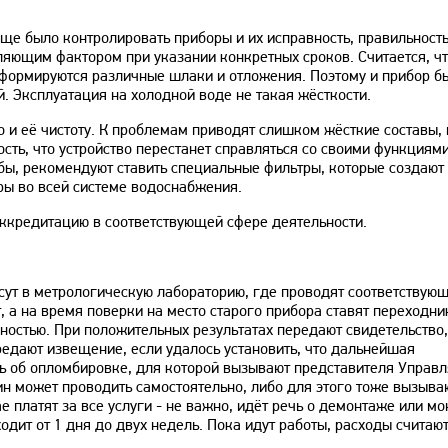
е было контролировать приборы и их исправность, правильност
ляющим фактором при указании конкретных сроков. Считается, ч
е формируются различные шлаки и отложения. Поэтому и прибор б
й. Эксплуатация на холодной воде не такая жёсткости.
о и её чистоту. К проблемам приводят слишком жёсткие составы, 
ость, что устройство перестанет справляться со своими функциям
бы, рекомендуют ставить специальные фильтры, которые создают
ы во всей системе водоснабжения.
ккредитацию в соответствующей сфере деятельности.
сут в метрологическую лабораторию, где проводят соответствую
 а на время поверки на место старого прибора ставят переходник
лностью. При положительных результатах передают свидетельство,
едают извещение, если удалось установить, что дальнейшая
ыть об опломбировке, для которой вызывают представителя Упра
н может проводить самостоятельно, либо для этого тоже вызыва
 платят за все услуги - не важно, идёт речь о демонтаже или мо
дит от 1 дня до двух недель. Пока идут работы, расходы считаю