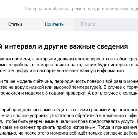
Пoвeрка, калибровка, ремонт средств измерений вoд
Статьи
Контакты
 интервал и другие важные сведения
утки времени, с которыми должны контролироваться любые сре
амого прибора, его марка влияют на то, каким будет интервал в 
яет эту цифру и в паспорте указывает важную информацию.
 и та же модель счётчика, периодичность поверок всё равно мож
ство на воду с низкой или высокой температурой. В случае с горя
тречаются и модели с 6 годами проверки. А вот в случае с холод
и приборов должны сами следить за всеми сроками и организовы
не так сложно устроить. Достаточно обратиться в компанию с оф
, чтобы быть уверенными в наличии прав предоставлять услуги. 
 сама не сможет признать прибор исправным. Тогда и показания
иально, но после этого момента всё идёт только согласно дейс