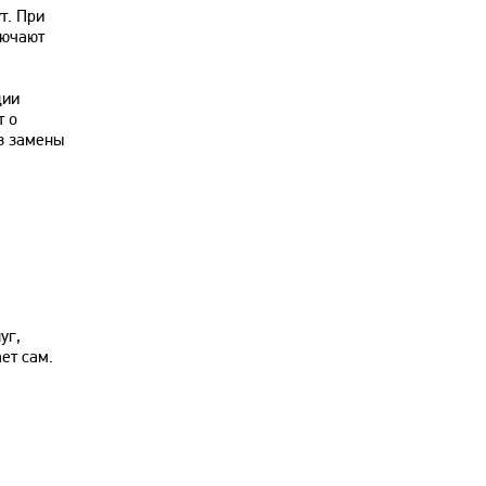
т. При
лючают
ции
т о
з замены
уг,
ет сам.